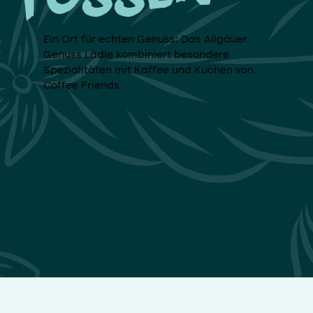
Ein Ort für echten Genuss: Das Allgäuer
Genuss Lädle kombiniert besondere
Spezialitäten mit Kaffee und Kuchen von
Coffee Friends.