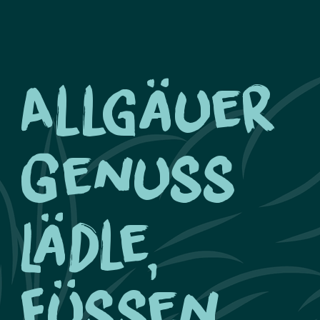
Allgäuer
Genuss
Lädle,
Füssen