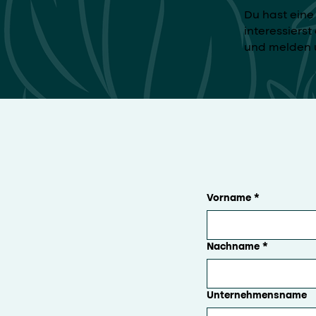
Du hast ein
interessierst
und melden u
Vorname
*
Nachname
*
Unternehmensname